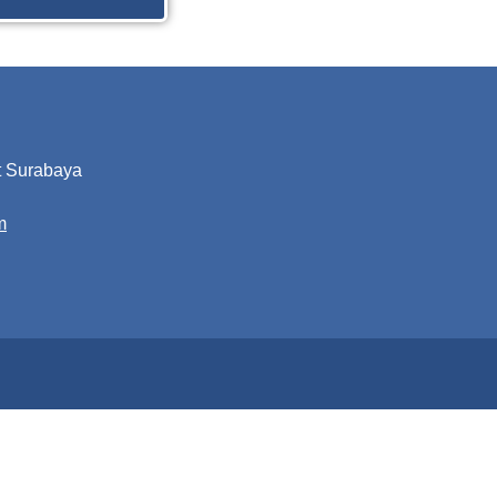
t Surabaya
m